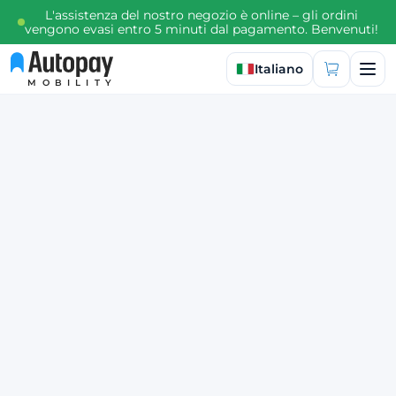
L'assistenza del nostro negozio è online – gli ordini
vengono evasi entro 5 minuti dal pagamento. Benvenuti!
Seleziona lingua
Italiano
MOBILITY