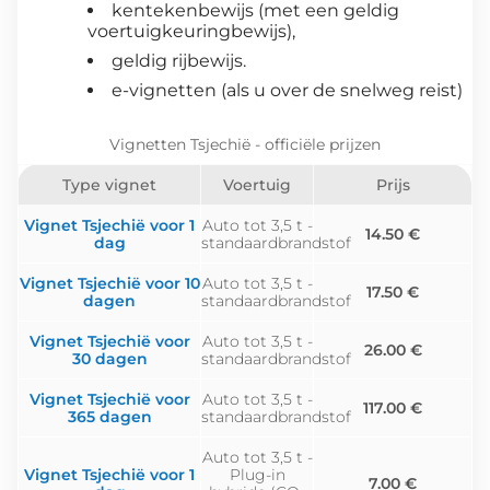
kentekenbewijs (met een geldig
voertuigkeuringbewijs),
geldig rijbewijs.
e-vignetten (als u over de snelweg reist)
Vignetten Tsjechië - officiële prijzen
Type vignet
Voertuig
Prijs
Vignet Tsjechië voor 1
Auto tot 3,5 t -
14.50 €
dag
standaardbrandstof
Vignet Tsjechië voor 10
Auto tot 3,5 t -
17.50 €
dagen
standaardbrandstof
Vignet Tsjechië voor
Auto tot 3,5 t -
26.00 €
30 dagen
standaardbrandstof
Vignet Tsjechië voor
Auto tot 3,5 t -
117.00 €
365 dagen
standaardbrandstof
Auto tot 3,5 t -
Vignet Tsjechië voor 1
Plug-in
7.00 €