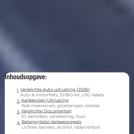
Inhoudsopgave:
Verplichte Auto-uitrusting (2026)
Auto & motorfiets, EHBO-kit, LPG-labels
Aanbevolen Uitrusting
Wat meenemen, gloeilampen, boetes
Verplichte Documenten
ID, kenteken, verzekering, huur
Belangrijkste Verkeersregels
Lichten, banden, alcohol, radarverbod