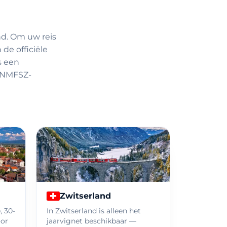
and. Om uw reis
de officiële
s een
e NMFSZ-
Zwitserland
, 30-
In Zwitserland is alleen het
oor
jaarvignet beschikbaar —