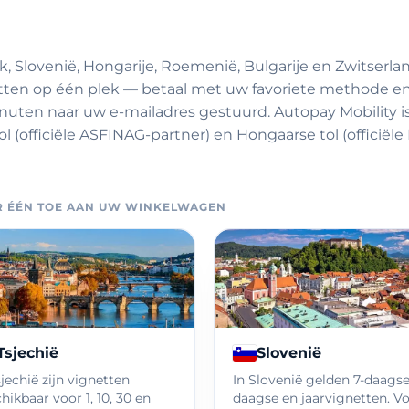
ijk, Slovenië, Hongarije, Roemenië, Bulgarije en Zwitserl
etten op één plek — betaal met uw favoriete methode en 
uten naar uw e-mailadres gestuurd. Autopay Mobility i
ol (officiële ASFINAG-partner) en Hongaarse tol (officiël
OR ÉÉN TOE AAN UW WINKELWAGEN
Tsjechië
Slovenië
sjechië zijn vignetten
In Slovenië gelden 7-daagse
hikbaar voor 1, 10, 30 en
daagse en jaarvignetten. V