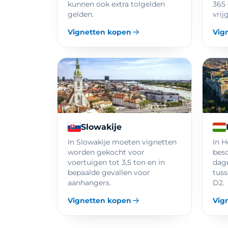
kunnen ook extra tolgelden
365 
gelden.
vrij
Vignetten kopen
Vig
Slowakije
In Slowakije moeten vignetten
In H
worden gekocht voor
besc
voertuigen tot 3,5 ton en in
dage
bepaalde gevallen voor
tuss
aanhangers.
D2.
Vignetten kopen
Vig