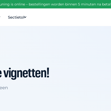
ning is online – bestellingen worden binnen 5 minuten na beta
Sectietol
e vignetten!
 een