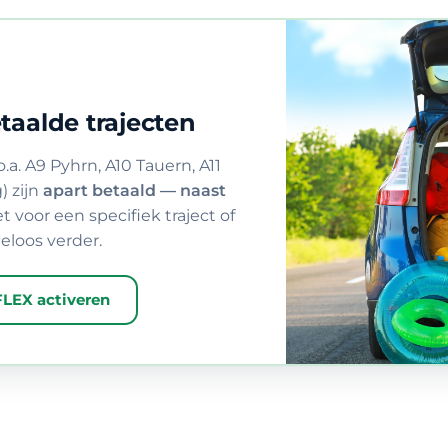
taalde trajecten
a. A9 Pyhrn, A10 Tauern, A11
) zijn
apart betaald — naast
t voor een specifiek traject of
geloos verder.
FLEX activeren