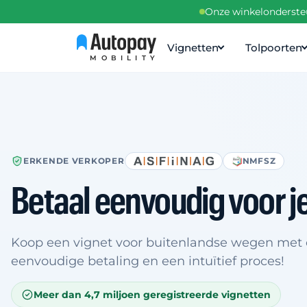
Onze winkelondersteu
Vignetten
Tolpoorten
MOBILITY
ERKENDE VERKOPER
NMFSZ
Betaal eenvoudig voor j
Koop een vignet voor buitenlandse wegen met
eenvoudige betaling en een intuïtief proces!
Meer dan 4,7 miljoen geregistreerde vignetten