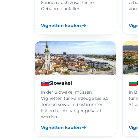
können auch zusätzliche
erhä
Gebühren anfallen.
von 
Vignetten kaufen
Vig
Slowakei
In der Slowakei müssen
In B
Vignetten für Fahrzeuge bis 3,5
für 
Tonnen sowie in bestimmten
Stra
Fällen für Anhänger gekauft
werden.
Vignetten kaufen
Vig