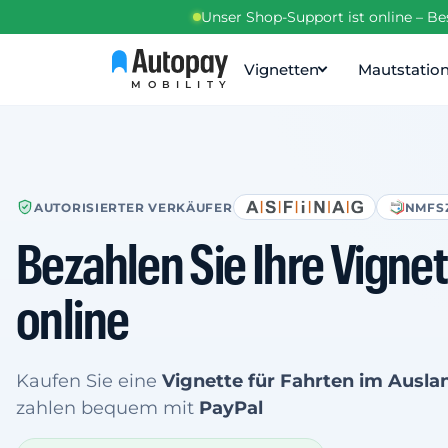
Unser Shop-Support ist online – B
Vignetten
Mautstatio
MOBILITY
AUTORISIERTER VERKÄUFER
NMFS
Bezahlen Sie Ihre Vign
online
Kaufen Sie eine
Vignette für Fahrten im Ausla
zahlen bequem mit
PayPal