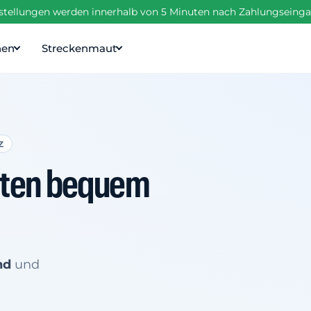
estellungen werden innerhalb von 5 Minuten nach Zahlungseinga
nen
Streckenmaut
Z
etten bequem
nd
und