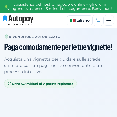
L'assistenza del nostro negozio è online – gli ordini
vengono evasi entro 5 minuti dal pagamento. Benvenuti!
Seleziona lingua
Italiano
MOBILITY
RIVENDITORE AUTORIZZATO
Paga comodamente per le tue vignette!
Acquista una vignetta per guidare sulle strade
straniere con un pagamento conveniente e un
processo intuitivo!
Oltre 4,7 milioni di vignette registrate