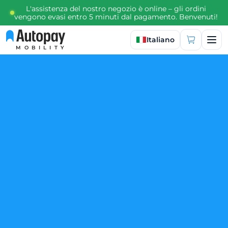
L'assistenza del nostro negozio è online – gli ordini
vengono evasi entro 5 minuti dal pagamento. Benvenuti!
Seleziona lingua
Italiano
MOBILITY