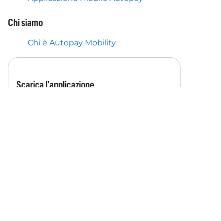
Chi siamo
Chi è Autopay Mobility
Scarica l'applicazione
Scarica l'app e approfitta dei
pagamenti automatici per vignette e
biglietti autostradali