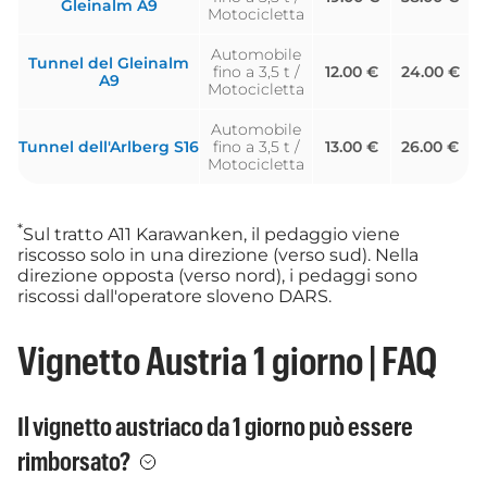
Gleinalm A9
Motocicletta
Automobile
Tunnel del Gleinalm
fino a 3,5 t /
12.00 €
24.00 €
A9
Motocicletta
Automobile
Tunnel dell'Arlberg S16
fino a 3,5 t /
13.00 €
26.00 €
Motocicletta
*
Sul tratto A11 Karawanken, il pedaggio viene
riscosso solo in una direzione (verso sud). Nella
direzione opposta (verso nord), i pedaggi sono
riscossi dall'operatore sloveno DARS.
Vignetto Austria 1 giorno | FAQ
Il vignetto austriaco da 1 giorno può essere
rimborsato?