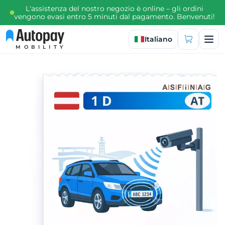
L'assistenza del nostro negozio è online – gli ordini
vengono evasi entro 5 minuti dal pagamento. Benvenuti!
Seleziona lingua
Italiano
MOBILITY