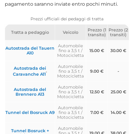
pagamento saranno inviate entro pochi minuti.
Prezzi ufficiali dei pedaggi di tratta
Prezzo (1
Prezzo (2
Tratta a pedaggio
Veicolo
transito)
transiti)
Automobile
Autostrada del Tauern
fino a 3,5 t /
15.00 €
30.00 €
A10
Motocicletta
Automobile
Autostrada dei
fino a 3,5 t /
9.00 €
-
*
Caravanche A11
Motocicletta
Automobile
Autostrada del
fino a 3,5 t /
12.50 €
25.00 €
Brennero A13
Motocicletta
Automobile
Tunnel del Bosruck A9
fino a 3,5 t /
7.00 €
14.00 €
Motocicletta
Automobile
Tunnel Bosruck +
fino a 3,5 t /
19.00 €
38.00 €