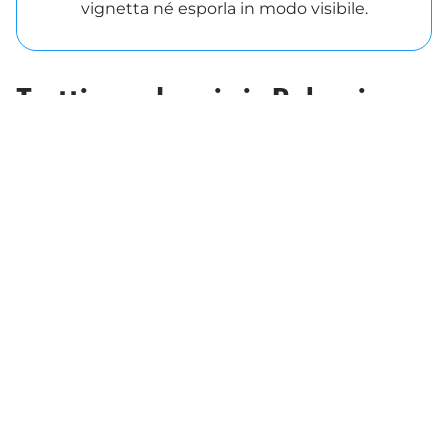
vignetta né esporla in modo visibile.
Tratti a pedaggio in Bulgaria
Le vignette per veicoli fino a 3,5 t sono obbligatorie
sulle autostrade e sulla maggior parte delle strade
statali. La vignetta deve essere acquistata prima di
entrare nel tratto a pedaggio. Consulta la mappa
delle strade statali e delle autostrade per le quali è
richiesto il versamento del pedaggio:
Vignette Bulgaria
Mappa delle strade a pedaggio