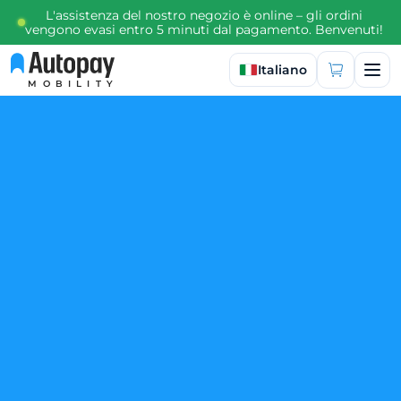
L'assistenza del nostro negozio è online – gli ordini
vengono evasi entro 5 minuti dal pagamento. Benvenuti!
Seleziona lingua
Italiano
MOBILITY