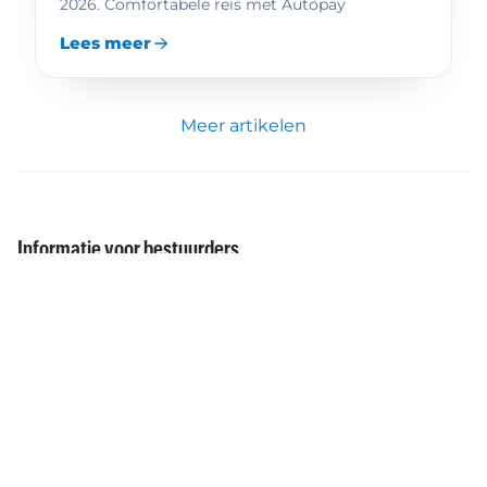
2026. Comfortabele reis met Autopay
Lees meer
Meer artikelen
Informatie voor bestuurders
Tolproducten in Europa
Kennis en advies
Vignetten kopen
Bestellingen plaatsen
Betaalmethoden