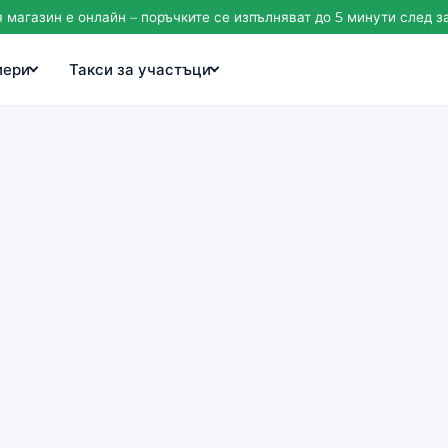
магазин е онлайн – поръчките се изпълняват до 5 минути след 
иери
Такси за участъци