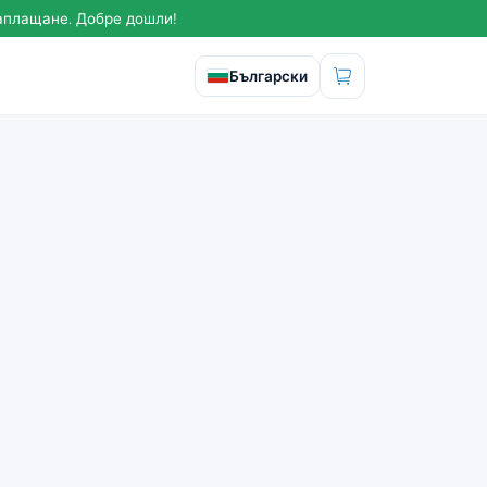
заплащане. Добре дошли!
Изберете език
Български