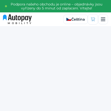
Podpora našeho obchodu je online – objednávky jsou
vyřízeny do 5 minut od zaplacení. Vítejte!
Vyberte jazyk
Čeština
MOBILITY