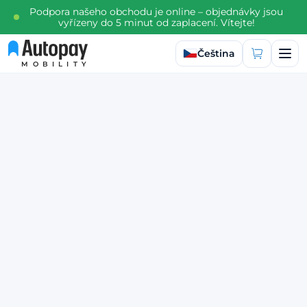
Podpora našeho obchodu je online – objednávky jsou
vyřízeny do 5 minut od zaplacení. Vítejte!
Vyberte jazyk
Čeština
MOBILITY