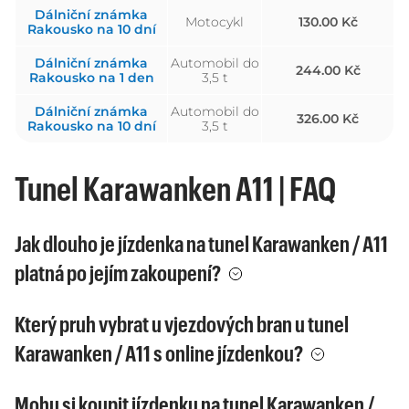
Dálniční známka
Motocykl
130.00 Kč
Rakousko na 10 dní
Dálniční známka
Automobil do
244.00 Kč
Rakousko na 1 den
3,5 t
Dálniční známka
Automobil do
326.00 Kč
Rakousko na 10 dní
3,5 t
Tunel Karawanken A11 | FAQ
Jak dlouho je jízdenka na tunel Karawanken / A11
platná po jejím zakoupení?
Který pruh vybrat u vjezdových bran u tunel
Karawanken / A11 s online jízdenkou?
Mohu si koupit jízdenku na tunel Karawanken /