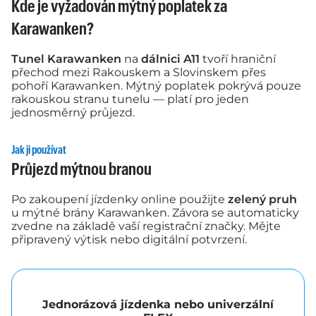
Kde je vyžadován mýtný poplatek za
Karawanken?
Tunel Karawanken
na
dálnici A11
tvoří hraniční
přechod mezi Rakouskem a Slovinskem přes
pohoří Karawanken. Mýtný poplatek pokrývá pouze
rakouskou stranu tunelu — platí pro jeden
jednosměrný průjezd.
Jak ji používat
Průjezd mýtnou branou
Po zakoupení jízdenky online použijte
zelený pruh
u mýtné brány Karawanken. Závora se automaticky
zvedne na základě vaší registrační značky. Mějte
připravený výtisk nebo digitální potvrzení.
Jednorázová jízdenka nebo univerzální