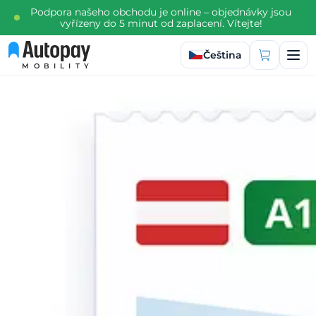
Podpora našeho obchodu je online – objednávky jsou
vyřízeny do 5 minut od zaplacení. Vítejte!
Vyberte jazyk
Čeština
MOBILITY