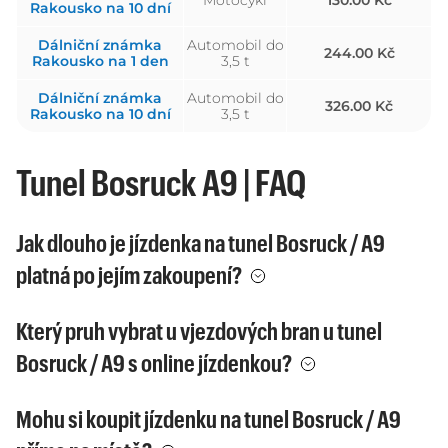
Motocykl
130.00 Kč
Rakousko na 10 dní
Dálniční známka
Automobil do
244.00 Kč
Rakousko na 1 den
3,5 t
Dálniční známka
Automobil do
326.00 Kč
Rakousko na 10 dní
3,5 t
Tunel Bosruck A9 | FAQ
Jak dlouho je jízdenka na tunel Bosruck / A9
platná po jejím zakoupení?
Který pruh vybrat u vjezdových bran u tunel
Bosruck / A9 s online jízdenkou?
Mohu si koupit jízdenku na tunel Bosruck / A9