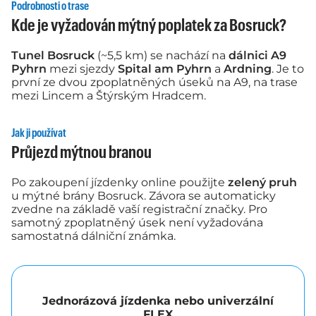
Podrobnosti o trase
Kde je vyžadován mýtný poplatek za Bosruck?
Tunel Bosruck
(~5,5 km) se nachází na
dálnici A9
Pyhrn
mezi sjezdy
Spital am Pyhrn
a
Ardning
. Je to
první ze dvou zpoplatněných úseků na A9, na trase
mezi Lincem a Štýrským Hradcem.
Jak ji používat
Průjezd mýtnou branou
Po zakoupení jízdenky online použijte
zelený pruh
u mýtné brány Bosruck. Závora se automaticky
zvedne na základě vaší registrační značky. Pro
samotný zpoplatněný úsek není vyžadována
samostatná dálniční známka.
Jednorázová jízdenka nebo univerzální
FLEX