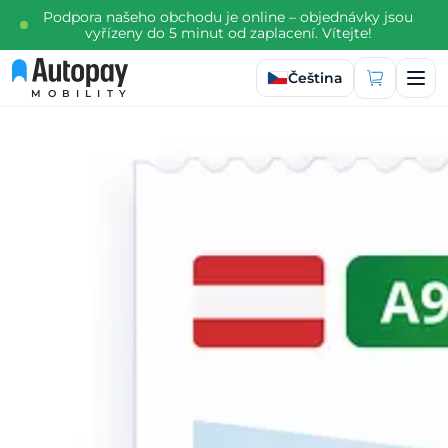
Podpora našeho obchodu je online – objednávky jsou
vyřízeny do 5 minut od zaplacení. Vítejte!
Vyberte jazyk
Čeština
MOBILITY