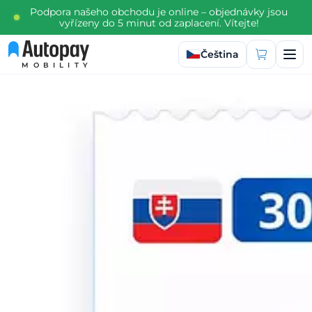
Podpora našeho obchodu je online – objednávky jsou
vyřízeny do 5 minut od zaplacení. Vítejte!
Vyberte jazyk
Čeština
MOBILITY