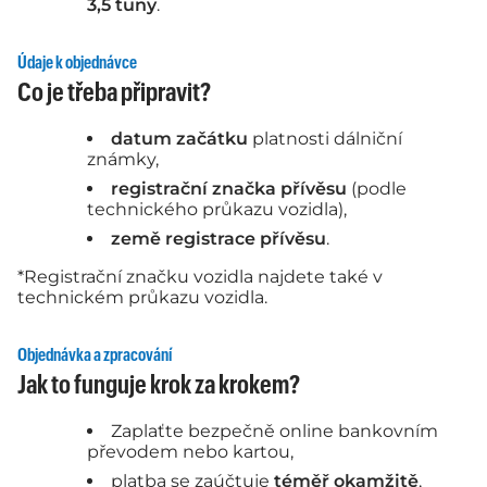
3,5 tuny
.
Údaje k objednávce
Co je třeba připravit?
datum začátku
platnosti dálniční
známky,
registrační značka přívěsu
(podle
technického průkazu vozidla),
země registrace přívěsu
.
*Registrační značku vozidla najdete také v
technickém průkazu vozidla.
Objednávka a zpracování
Jak to funguje krok za krokem?
Zaplaťte bezpečně online bankovním
převodem nebo kartou,
platba se zaúčtuje
téměř okamžitě
,