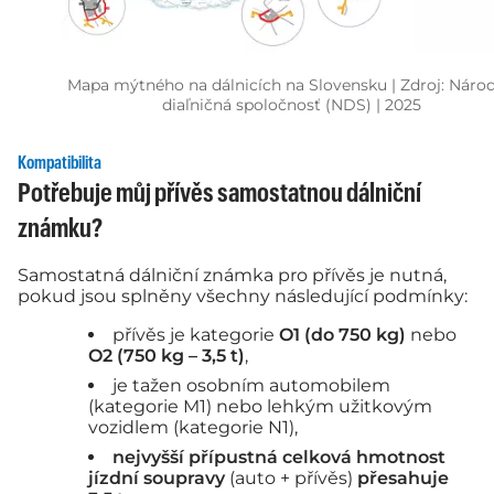
Mapa mýtného na dálnicích na Slovensku | Zdroj: Náro
diaľničná spoločnosť (NDS) | 2025
Kompatibilita
Potřebuje můj přívěs samostatnou dálniční
známku?
Samostatná dálniční známka pro přívěs je nutná,
pokud jsou splněny všechny následující podmínky:
přívěs je kategorie
O1 (do 750 kg)
nebo
O2 (750 kg – 3,5 t)
,
je tažen osobním automobilem
(kategorie M1) nebo lehkým užitkovým
vozidlem (kategorie N1),
nejvyšší přípustná celková hmotnost
jízdní soupravy
(auto + přívěs)
přesahuje