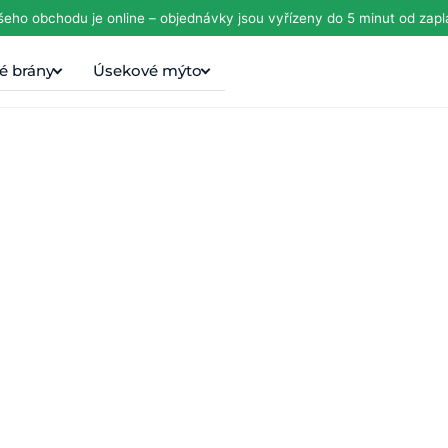
eho obchodu je online – objednávky jsou vyřízeny do 5 minut od zaplac
é brány
Úsekové mýto