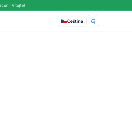
ení. Vítejte!
Vyberte jazyk
Čeština