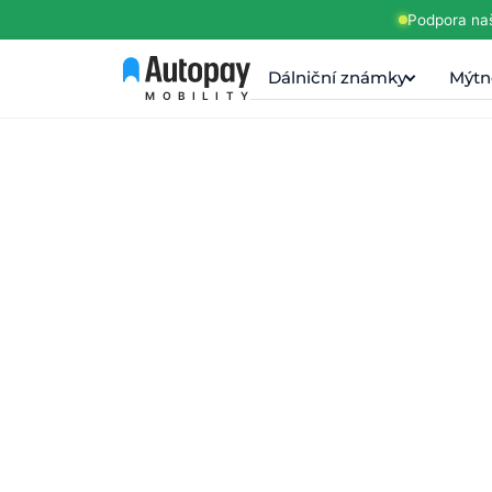
Podpora naš
Dálniční známky
Mýtn
MOBILITY