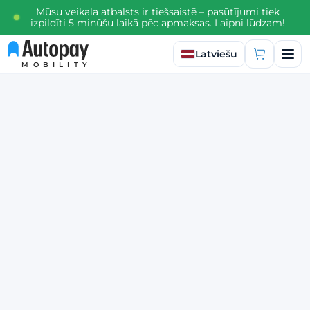
Mūsu veikala atbalsts ir tiešsaistē – pasūtījumi tiek
izpildīti 5 minūšu laikā pēc apmaksas. Laipni lūdzam!
Izvēlēties valodu
Latviešu
MOBILITY