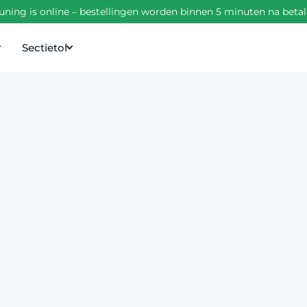
ning is online – bestellingen worden binnen 5 minuten na beta
Sectietol