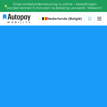
Onze winkelondersteuning is online – bestellingen
worden binnen 5 minuten na betaling verwerkt. Welkom!
Taal selecteren
Nederlands (België)
MOBILITY