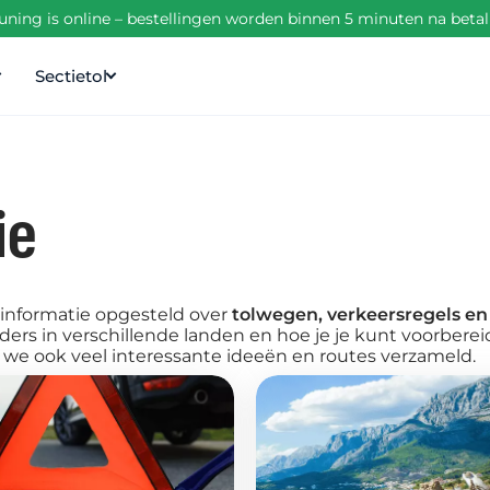
ning is online – bestellingen worden binnen 5 minuten na beta
Sectietol
ie
informatie opgesteld over
tolwegen, verkeersregels en
rs in verschillende landen en hoe je je kunt voorbereide
 we ook veel interessante ideeën en routes verzameld.