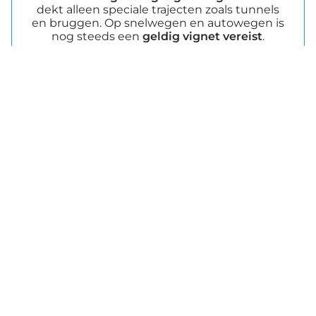
dekt alleen speciale trajecten zoals tunnels
en bruggen. Op snelwegen en autowegen is
nog steeds een
geldig vignet vereist
.
Met FLEX betaalt u nooit te veel!
FLEX werkt als een ticket (het brengt automatisch
kosten in rekening voor elke rit), maar beschermt u
tegelijkertijd
tegen te veel betalen
: de totale FLEX-
kosten op een bepaald traject
overschrijden niet
de prijs van de jaarpass voor dat traject
.
Bovendien
riskeert u niet per ongeluk op een
extra toltraject te rijden
zonder te betalen.
Hoe FLEX werkt – verschillen (voertuigen tot 3,5 t)
Type vergoeding
Beschrijving
Voorbeeldbedrag
Vergoeding voor