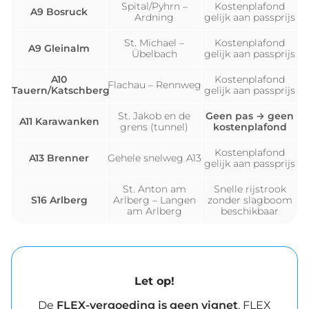
Spital/Pyhrn –
Kostenplafond
A9 Bosruck
Ardning
gelijk aan passprijs
St. Michael –
Kostenplafond
A9 Gleinalm
Übelbach
gelijk aan passprijs
A10
Kostenplafond
Flachau – Rennweg
Tauern/Katschberg
gelijk aan passprijs
St. Jakob en de
Geen pas → geen
A11 Karawanken
grens (tunnel)
kostenplafond
Kostenplafond
A13 Brenner
Gehele snelweg A13
gelijk aan passprijs
St. Anton am
Snelle rijstrook
S16 Arlberg
Arlberg – Langen
zonder slagboom
am Arlberg
beschikbaar
Let op!
De
FLEX-vergoeding is geen vignet
. FLEX