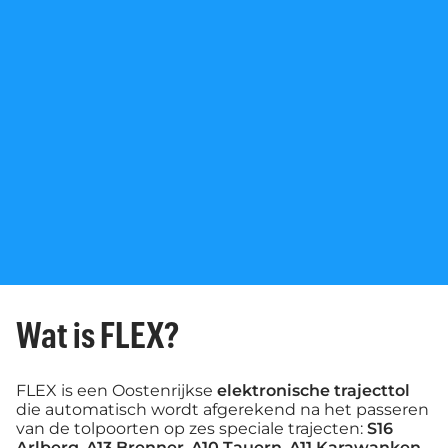
Wat is FLEX?
FLEX is een Oostenrijkse
elektronische trajecttol
die automatisch wordt afgerekend na het passeren
van de tolpoorten op zes speciale trajecten:
S16
Arlberg
,
A13 Brenner
,
A10 Tauern
,
A11 Karawanken
,