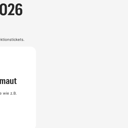
2026
ktionstickets.
nmaut
e wie z.B.