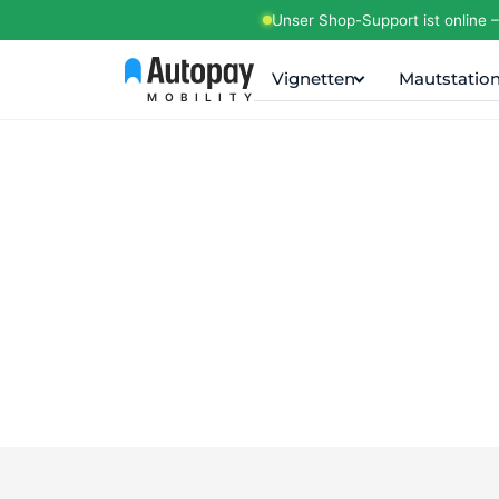
Unser Shop-Support ist online 
Vignetten
Mautstatio
MOBILITY