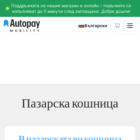
Поддръжката на нашия магазин е онлайн – поръчките се
изпълняват до 5 минути след заплащане. Добре дошли!
Изберете език
Български
MOBILITY
Пазарска кошница
В пазарската ви кошница