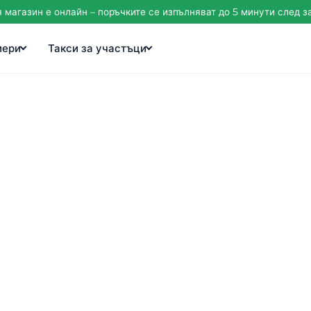
магазин е онлайн – поръчките се изпълняват до 5 минути след 
иери
Такси за участъци