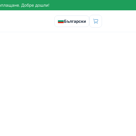
заплащане. Добре дошли!
Изберете език
Български