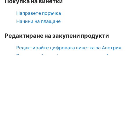
Покупка на винетки
Направете поръчка
Начини на плащане
Редактиране на закупени продукти
Редактирайте цифровата винетка за Австрия
Редактирайте цифровата тол такса за Австрия
Отмяна на закупени продукти
Върнете цифровата винетка за Австрия
Върнете цифровата тол такса за Австрия
Документи
Политика за поверителност