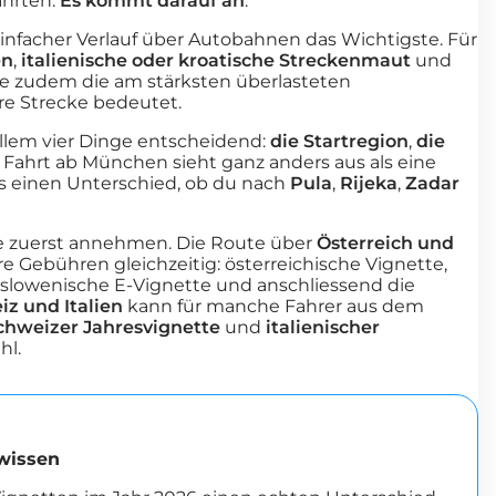
ahrten:
Es kommt darauf an
.
einfacher Verlauf über Autobahnen das Wichtigste. Für
en
,
italienische oder kroatische Streckenmaut
und
hte zudem die am stärksten überlasteten
re Strecke bedeutet.
allem vier Dinge entscheidend:
die Startregion
,
die
e Fahrt ab München sieht ganz anders aus als eine
es einen Unterschied, ob du nach
Pula
,
Rijeka
,
Zadar
ele zuerst annehmen. Die Route über
Österreich und
e Gebühren gleichzeitig: österreichische Vignette,
 slowenische E-Vignette und anschliessend die
z und Italien
kann für manche Fahrer aus dem
chweizer Jahresvignette
und
italienischer
hl.
wissen