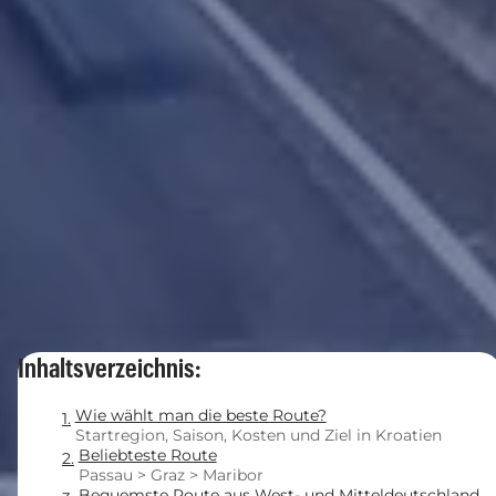
Inhaltsverzeichnis:
Wie wählt man die beste Route?
Startregion, Saison, Kosten und Ziel in Kroatien
Beliebteste Route
Passau > Graz > Maribor
Bequemste Route aus West- und Mitteldeutschland