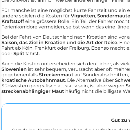
Die Antwort ist ähnlich wie bei anderen langen Ferienf
Für manche ist eine möglichst kurze Fahrzeit und ein 
andere spielen die Kosten für
Vignetten
,
Sondermaut
Kraftstoff
eine grössere Rolle. Ein Teil der Fahrer möc
Ferienkorridore vermeiden, selbst wenn das eine länge
Bei der Fahrt von Deutschland nach Kroatien sind vor 
Saison
,
das Ziel in Kroatien
und
die Art der Reise
. Ein
Fahrt ab Köln, Frankfurt oder Freiburg. Ebenso macht 
oder
Split
fährst.
Auch die Kosten unterscheiden sich deutlicher, als vi
Slowenien
ist sehr bequem, verursacht aber oft mehrer
gegebenenfalls
Streckenmaut
auf Sonderabschnitten,
kroatische Autobahnmaut
. Die Alternative über
Schwei
Südwesten geografisch attraktiv sein, ist aber wegen
S
streckenabhängiger Maut
häufig nicht die billigste Wa
Gut zu 