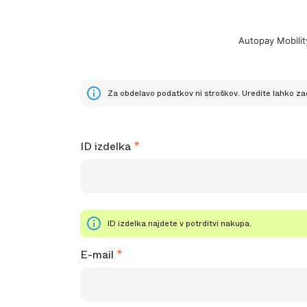
Autopay Mobilit
Za obdelavo podatkov ni stroškov. Uredite lahko zač
ID izdelka
ID izdelka najdete v potrditvi nakupa.
E-mail