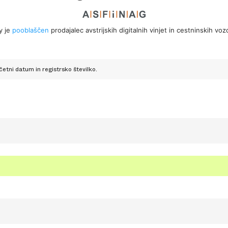
y je
pooblaščen
prodajalec avstrijskih digitalnih vinjet in cestninskih vo
etni datum in registrsko številko.