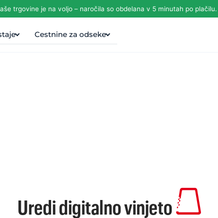
še trgovine je na voljo – naročila so obdelana v 5 minutah po plačilu.
taje
Cestnine za odseke
Uredi digitalno vinjeto