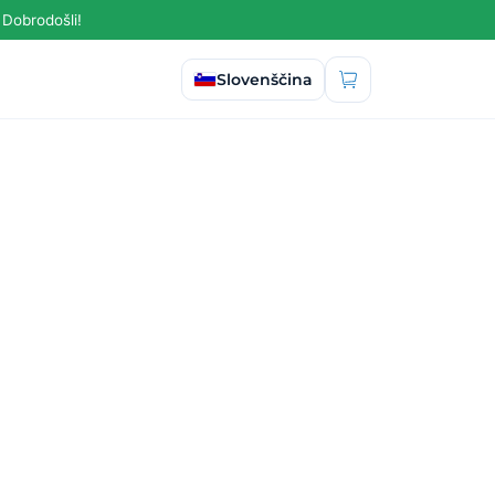
 Dobrodošli!
Izberi jezik
Slovenščina