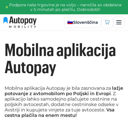
Podpora naše trgovine je na voljo – naročila so obdelana
v 5 minutah po plačilu. Dobrodošli!
Izberi jezik
Slovenščina
MOBILITY
Mobilna aplikacija
Autopay
Mobilna aplikacija Autopay je bila zasnovana za
lažje
potovanje z avtomobilom po Poljski in Evropi
. Z
aplikacijo lahko samodejno plačujete cestnine na
poljskih avtocestah, dodatne cestninske odseke v
Avstriji in kupujete vinjete za tuje avtoceste.
Vsa
cestna plačila na enem mestu!