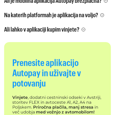
Ali je mobilna aplikacija Autopay brezplačna?
Na katerih platformah je aplikacija na voljo?
Ali lahko v aplikaciji kupim vinjete?
Prenesite aplikacijo
Autopay in uživajte v
potovanju
Vinjete
, dodatni cestninski odseki v Avstriji,
storitev FLEX in avtoceste A1, A2, A4 na
Poljskem.
Priročna plačila, manj stresa
in
več udobja
med vožnjo z avtomobilom!