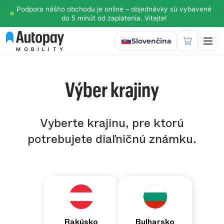
Podpora nášho obchodu je online – objednávky sú vybavené
do 5 minút od zaplatenia. Vitajte!
Vybrať jazyk
Slovenčina
MOBILITY
Výber krajiny
Vyberte krajinu, pre ktorú
potrebujete diaľničnú známku.
Rakúsko
Bulharsko