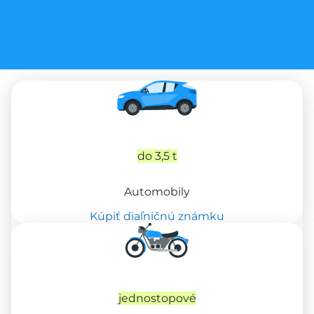
do 3,5 t
Automobily
Kúpiť diaľničnú známku
jednostopové