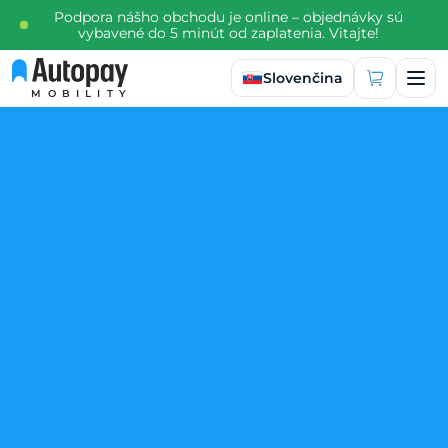
Podpora nášho obchodu je online – objednávky sú
vybavené do 5 minút od zaplatenia. Vitajte!
Vybrať jazyk
Slovenčina
MOBILITY