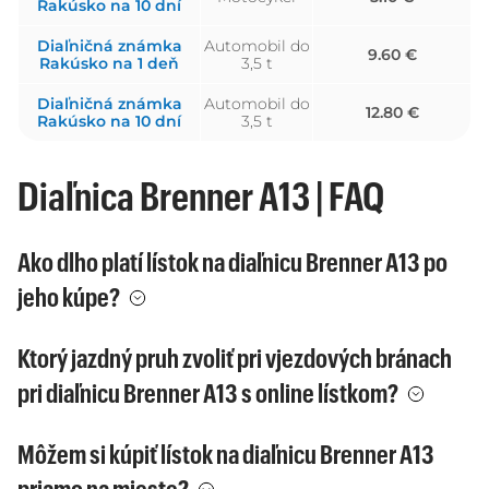
Rakúsko na 10 dní
Diaľničná známka
Automobil do
9.60 €
Rakúsko na 1 deň
3,5 t
Diaľničná známka
Automobil do
12.80 €
Rakúsko na 10 dní
3,5 t
Diaľnica Brenner A13 | FAQ
Ako dlho platí lístok na diaľnicu Brenner A13 po
jeho kúpe?
Ktorý jazdný pruh zvoliť pri vjezdových bránach
pri diaľnicu Brenner A13 s online lístkom?
Môžem si kúpiť lístok na diaľnicu Brenner A13