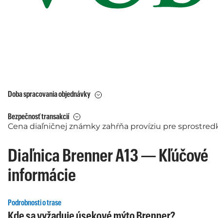
Doba spracovania objednávky
Bezpečnosť transakcií
Cena diaľničnej známky zahŕňa províziu pre sprostred
Diaľnica Brenner A13 — Kľúčové
informácie
Podrobnosti o trase
Kde sa vyžaduje úsekové mýto Brenner?