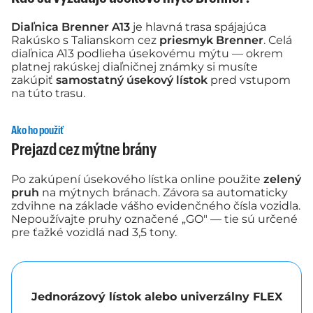
Diaľnica Brenner A13
je hlavná trasa spájajúca
Rakúsko s Talianskom cez
priesmyk Brenner
. Celá
diaľnica A13 podlieha úsekovému mýtu — okrem
platnej rakúskej diaľničnej známky si musíte
zakúpiť
samostatný úsekový lístok
pred vstupom
na túto trasu.
Ako ho použiť
Prejazd cez mýtne brány
Po zakúpení úsekového lístka online použite
zelený
pruh
na mýtnych bránach. Závora sa automaticky
zdvihne na základe vášho evidenčného čísla vozidla.
Nepoužívajte pruhy označené „GO" — tie sú určené
pre ťažké vozidlá nad 3,5 tony.
Jednorázový lístok alebo univerzálny FLEX