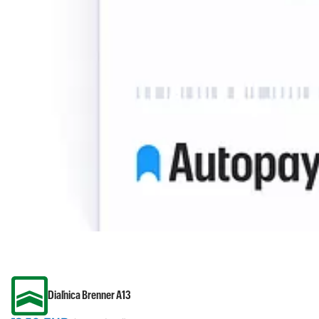
Diaľnica Brenner A13