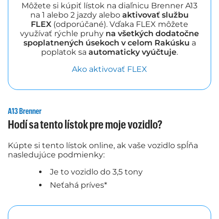
Môžete si kúpiť lístok na diaľnicu Brenner A13
na 1 alebo 2 jazdy alebo
aktivovať službu
FLEX
(odporúčané). Vďaka FLEX môžete
využívať rýchle pruhy
na všetkých dodatočne
spoplatnených úsekoch v celom Rakúsku
a
poplatok sa
automaticky vyúčtuje
.
Ako aktivovať FLEX
A13 Brenner
Hodí sa tento lístok pre moje vozidlo?
Kúpte si tento lístok online, ak vaše vozidlo spĺňa
nasledujúce podmienky:
Je to vozidlo do 3,5 tony
Neťahá príves*