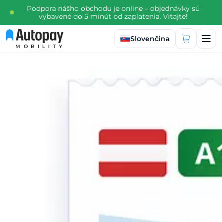
Podpora nášho obchodu je online – objednávky sú
vybavené do 5 minút od zaplatenia. Vitajte!
Vybrať jazyk
Slovenčina
MOBILITY