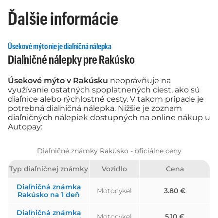
Ďalšie informácie
Úsekové mýto nie je diaľničná nálepka
Diaľničné nálepky pre Rakúsko
Úsekové mýto v Rakúsku
neoprávňuje na
využívanie ostatných spoplatnených ciest, ako sú
diaľnice alebo rýchlostné cesty. V takom prípade je
potrebná diaľničná nálepka. Nižšie je zoznam
diaľničných nálepiek dostupných na online nákup u
Autopay:
Diaľničné známky Rakúsko - oficiálne ceny
Typ diaľničnej známky
Vozidlo
Cena
Diaľničná známka
Motocykel
3.80 €
Rakúsko na 1 deň
Diaľničná známka
Motocykel
5.10 €