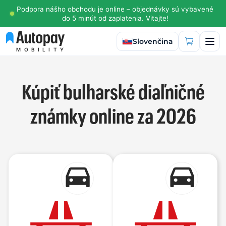
Podpora nášho obchodu je online – objednávky sú vybavené
do 5 minút od zaplatenia. Vitajte!
Vybrať jazyk
Slovenčina
MOBILITY
Kúpiť bulharské diaľničné
známky online za 2026