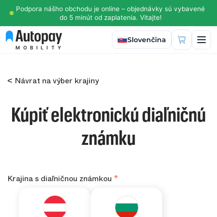
Podpora nášho obchodu je online – objednávky sú vybavené
do 5 minút od zaplatenia. Vitajte!
Vybrať jazyk
Slovenčina
MOBILITY
< Návrat na výber krajiny
Kúpiť elektronickú diaľničnú
známku
Krajina s diaľničnou známkou