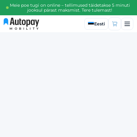
Meie poe tugi on online – tellimused täidetakse 5 minuti
jooksul pärast maksmist. Tere tulemast!
Valige keel
Eesti
MOBILITY