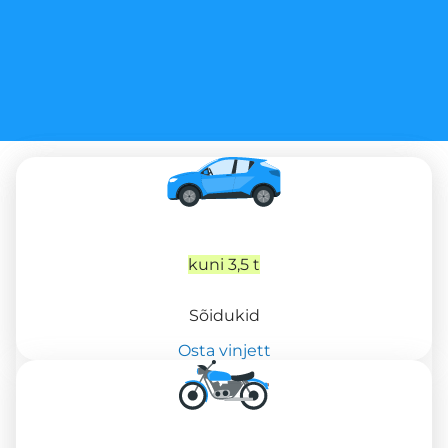
kuni 3,5 t
Sõidukid
Osta vinjett