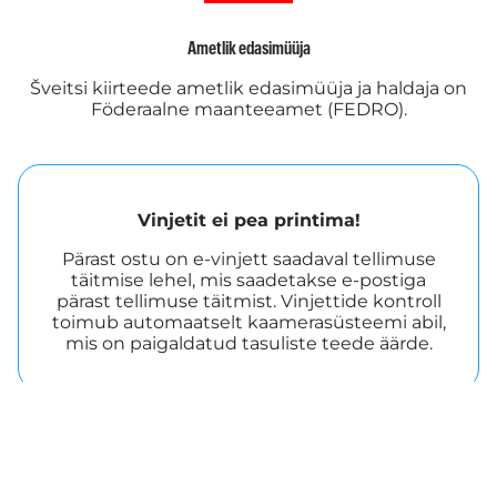
Ametlik edasimüüja
Šveitsi kiirteede ametlik edasimüüja ja haldaja on
Föderaalne maanteeamet (FEDRO).
Vinjetit ei pea printima!
Pärast ostu on e-vinjett saadaval tellimuse
täitmise lehel, mis saadetakse e-postiga
pärast tellimuse täitmist. Vinjettide kontroll
toimub automaatselt kaamerasüsteemi abil,
mis on paigaldatud tasuliste teede äärde.
Tasulised lõigud Šveitsis