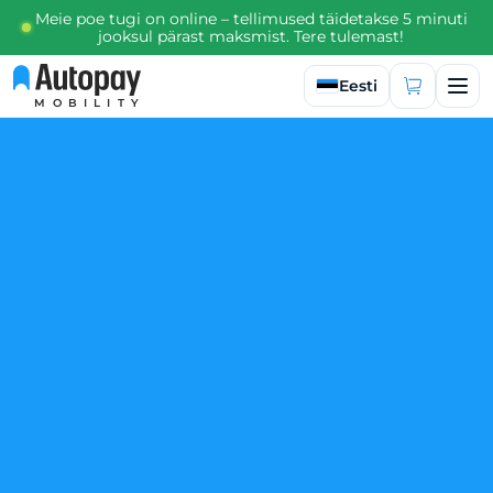
Meie poe tugi on online – tellimused täidetakse 5 minuti
jooksul pärast maksmist. Tere tulemast!
Valige keel
Eesti
MOBILITY