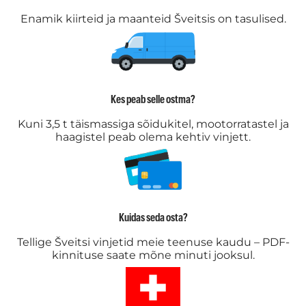
Enamik kiirteid ja maanteid Šveitsis on tasulised.
Kes peab selle ostma?
Kuni 3,5 t täismassiga sõidukitel, mootorratastel ja
haagistel peab olema kehtiv vinjett.
Kuidas seda osta?
Tellige Šveitsi vinjetid meie teenuse kaudu – PDF-
kinnituse saate mõne minuti jooksul.