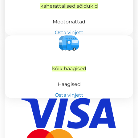
kaherattalised sõidukid
Mootorrattad
Osta vinjett
kõik haagised
Haagised
Osta vinjett