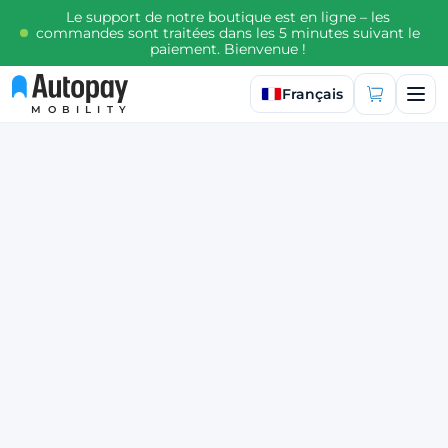
Le support de notre boutique est en ligne – les
commandes sont traitées dans les 5 minutes suivant le
paiement. Bienvenue !
Sélectionner la langue
Français
MOBILITY