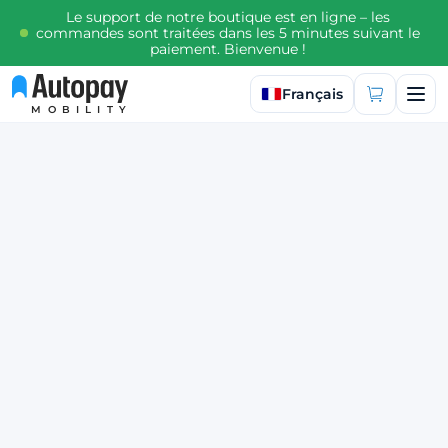
Le support de notre boutique est en ligne – les
commandes sont traitées dans les 5 minutes suivant le
paiement. Bienvenue !
Sélectionner la langue
Français
MOBILITY