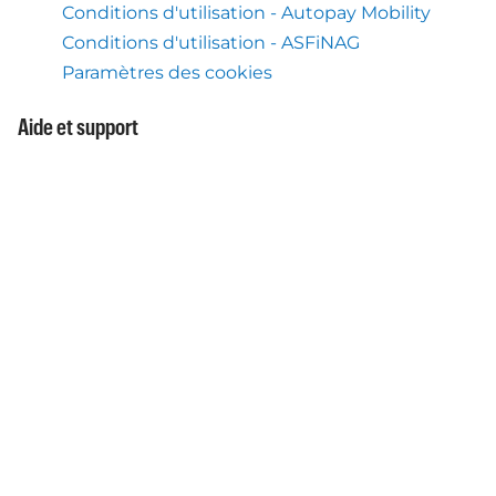
Conditions d'utilisation - Autopay Mobility
Conditions d'utilisation - ASFiNAG
Paramètres des cookies
Aide et support
Centre d'aide
Ce que nous faisons aussi
Service Flex Toll Autriche
Application mobile Autopay
À propos de nous
À propos d'Autopay Mobility