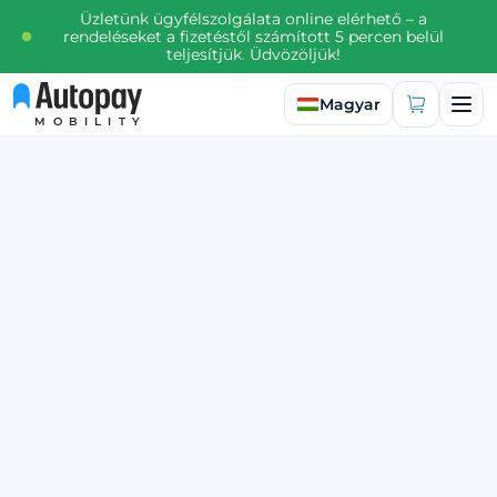
Üzletünk ügyfélszolgálata online elérhető – a
rendeléseket a fizetéstől számított 5 percen belül
teljesítjük. Üdvözöljük!
Válasszon nyelvet
Magyar
MOBILITY