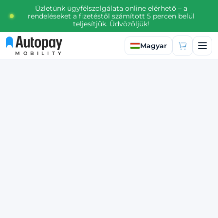
Üzletünk ügyfélszolgálata online elérhető – a
rendeléseket a fizetéstől számított 5 percen belül
teljesítjük. Üdvözöljük!
Válasszon nyelvet
Magyar
MOBILITY