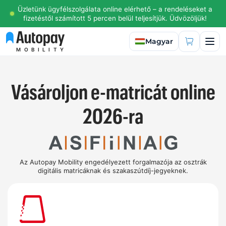
Üzletünk ügyfélszolgálata online elérhető – a rendeléseket a
fizetéstől számított 5 percen belül teljesítjük. Üdvözöljük!
Válasszon nyelvet
Magyar
MOBILITY
Vásároljon e-matricát online
2026-ra
Az Autopay Mobility engedélyezett forgalmazója az osztrák
digitális matricáknak és szakaszútdíj-jegyeknek.