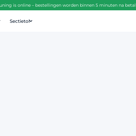
ning is online – bestellingen worden binnen 5 minuten na beta
Sectietol