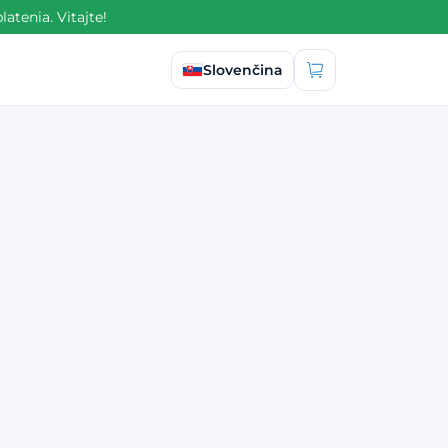
tenia. Vitajte!
Vybrať jazyk
Slovenčina