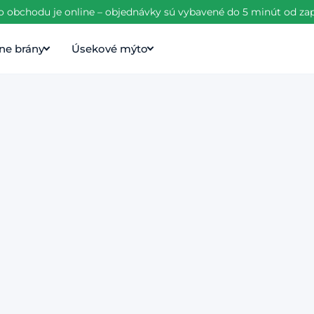
 obchodu je online – objednávky sú vybavené do 5 minút od zapla
ne brány
Úsekové mýto