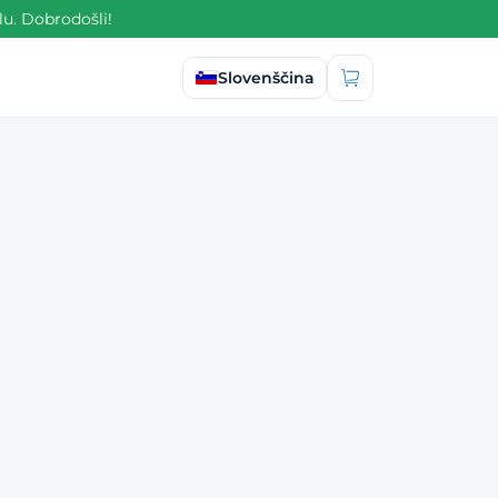
lu. Dobrodošli!
Izberi jezik
Slovenščina