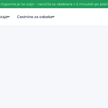
trgovine je na voljo – naročila so obdelana v 5 minutah po plači
taje
Cestnine za odseke