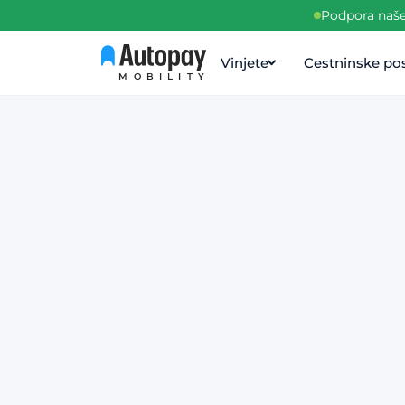
Podpora naše 
Vinjete
Cestninske pos
MOBILITY