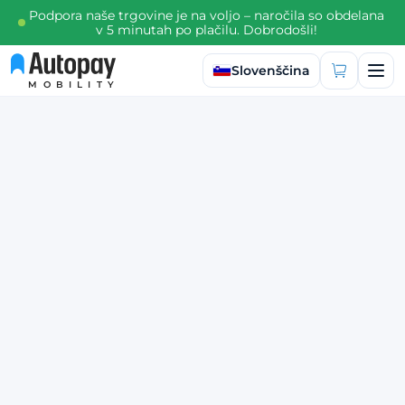
Podpora naše trgovine je na voljo – naročila so obdelana
v 5 minutah po plačilu. Dobrodošli!
Izberi jezik
Slovenščina
MOBILITY