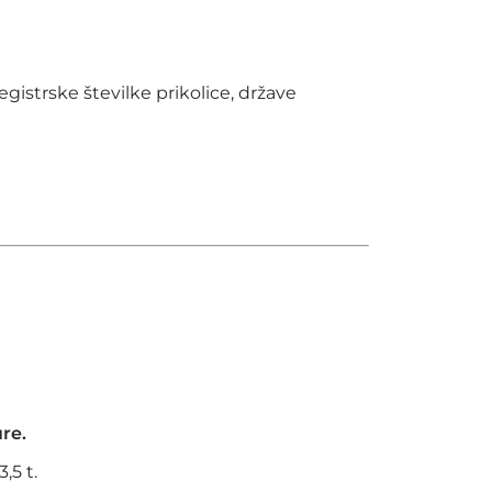
gistrske številke prikolice, države
re.
,5 t.