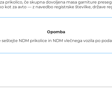
 za prikolico, če skupna dovoljena masa garniture presega
ko kot za avto — z navedbo registrske številke, države re
Opomba
 seštejte NDM prikolice in NDM vlečnega vozila po podat