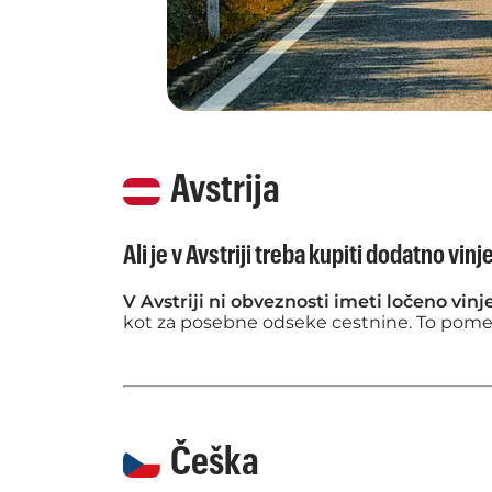
Avstrija
Ali je v Avstriji treba kupiti dodatno vinj
V Avstriji ni obveznosti imeti ločeno vinj
kot za posebne odseke cestnine. To pomeni,
Češka