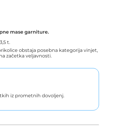
upne mase garniture.
,5 t.
rikolice obstaja posebna kategorija vinjet,
ma začetka veljavnosti.
kih iz prometnih dovoljenj.