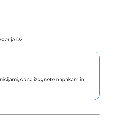
egorijo D2.
efinicijami, da se izognete napakam in