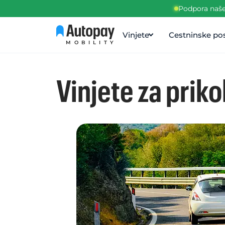
Podpora naše 
Vinjete
Cestninske pos
MOBILITY
Vinjete za priko