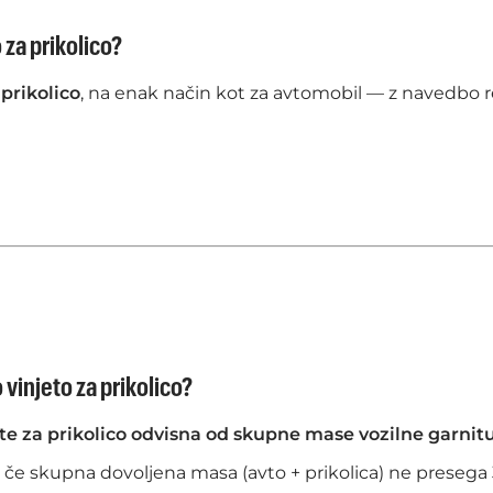
o za prikolico?
 prikolico
, na enak način kot za avtomobil — z navedbo re
 vinjeto za prikolico?
e za prikolico odvisna od skupne mase vozilne garnitu
 če skupna dovoljena masa (avto + prikolica) ne presega 3