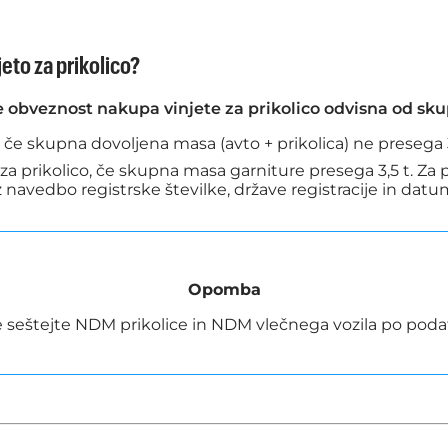
jeto za prikolico?
je obveznost nakupa vinjete za prikolico odvisna od sk
 če skupna dovoljena masa (avto + prikolica) ne presega 3
za prikolico, če skupna masa garniture presega 3,5 t. Za p
 navedbo registrske številke, države registracije in datu
Opomba
 seštejte NDM prikolice in NDM vlečnega vozila po podat