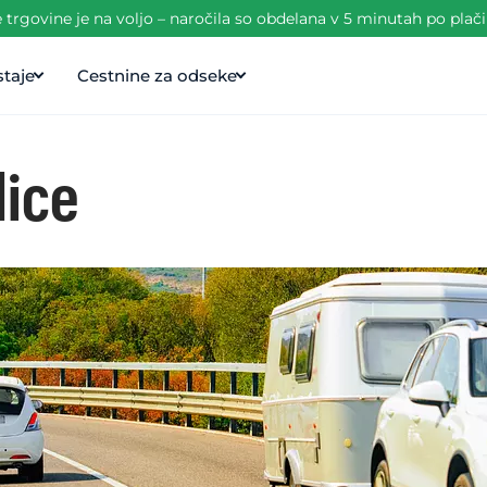
trgovine je na voljo – naročila so obdelana v 5 minutah po plači
taje
Cestnine za odseke
lice