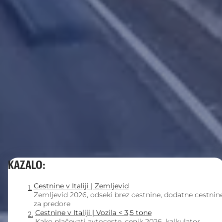
KAZALO:
Cestnine v Italiji | Zemljevid
Zemljevid 2026, odseki brez cestnine, dodatne cestnin
za predore
Cestnine v Italiji | Vozila < 3,5 tone
Kako plačevati avtoceste, cenik 2026, kalkulator