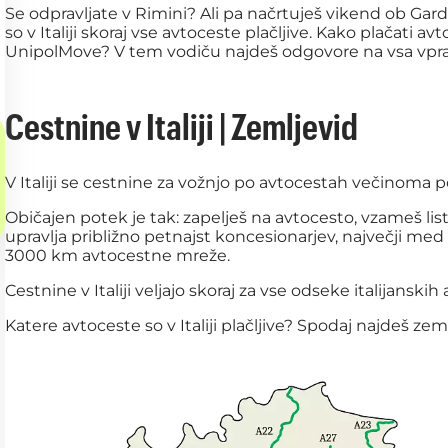
Se odpravljate v Rimini? Ali pa načrtuješ vikend ob Ga
so v Italiji skoraj vse avtoceste plačljive. Kako plačati av
UnipolMove? V tem vodiču najdeš odgovore na vsa vprašan
Cestnine v Italiji | Zemljevid
V Italiji se cestnine za vožnjo po avtocestah večinoma p
Običajen potek je tak: zapelješ na avtocesto, vzameš list
upravlja približno petnajst koncesionarjev, največji med
3000 km avtocestne mreže.
Cestnine v Italiji veljajo skoraj za vse odseke italijanski
Katere avtoceste so v Italiji plačljive? Spodaj najdeš zeml