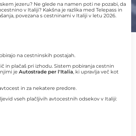
rdskem jezeru? Ne glede na namen poti ne pozabi, da
tocestnino v Italiji? Kakšna je razlika med Telepass in
ja, povezana s cestninami v Italiji v letu 2026.
obirajo na cestninskih postajah.
ič in plačaš pri izhodu. Sistem pobiranja cestnin
 njimi je
Autostrade per l'Italia
, ki upravlja več kot
h avtocest in za nekatere predore.
jevid vseh plačljivih avtocestnih odsekov v Italiji: