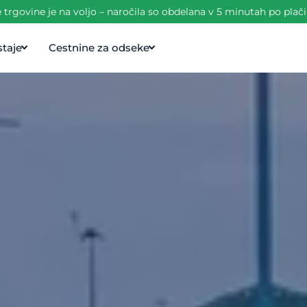
trgovine je na voljo – naročila so obdelana v 5 minutah po plači
taje
Cestnine za odseke