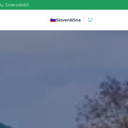
lu. Dobrodošli!
Izberi jezik
Slovenščina