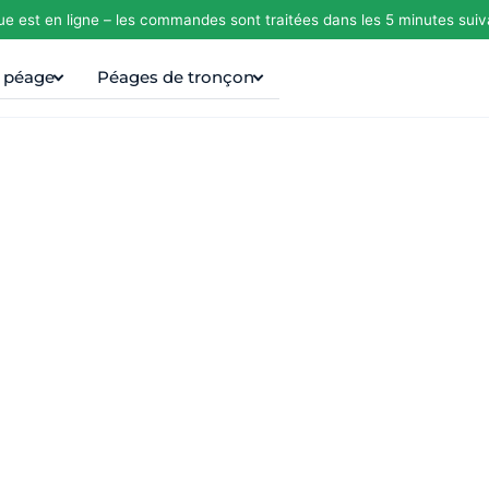
ue est en ligne – les commandes sont traitées dans les 5 minutes suiv
e péage
Péages de tronçon