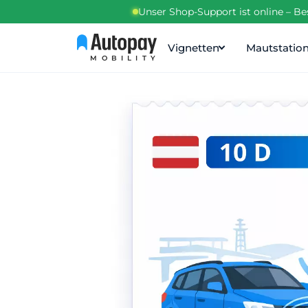
Unser Shop-Support ist online – B
Vignetten
Mautstatio
MOBILITY