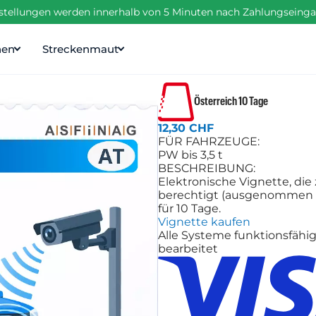
estellungen werden innerhalb von 5 Minuten nach Zahlungseinga
nen
Streckenmaut
Österreich 10 Tage
12,30 CHF
FÜR FAHRZEUGE:
PW bis 3,5 t
BESCHREIBUNG:
Elektronische Vignette, die
berechtigt (ausgenommen m
für 10 Tage.
Vignette kaufen
Alle Systeme funktionsfähi
bearbeitet