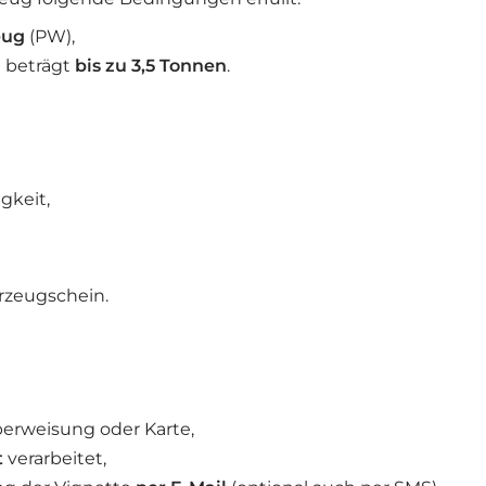
eug
(PW),
t beträgt
bis zu 3,5 Tonnen
.
gkeit,
rzeugschein.
berweisung oder Karte,
t
verarbeitet,