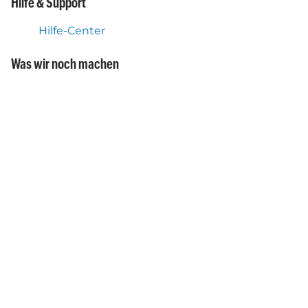
Hilfe & Support
Hilfe-Center
Was wir noch machen
Flex Toll Service Österreich
Mobile Autopay-App
Über uns
Über Autopay Mobility
App herunterladen
Laden Sie die App herunter und
profitieren Sie von automatischen
Zahlungen für Vignetten und
Mauttickets